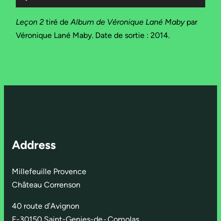
audio
Leçon 2
tiré de
Album de Véronique Lané Maby
par
Véronique Lané Maby. Date de sortie : 2014.
Address
Millefeuille Provence
Château Correnson
40 route d’Avignon
F-30150 Saint-Genies-de
-
Comolas